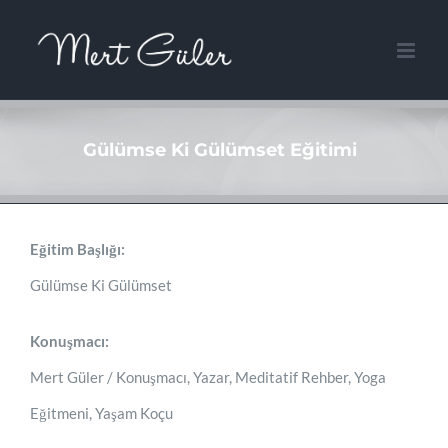
Skip
to
content
Gülümse Ki Gülümset Eğitimi
Eğitim Başlığı:
Gülümse Ki Gülümset
Konuşmacı:
Mert Güler / Konuşmacı, Yazar, Meditatif Rehber, Yoga
Eğitmeni, Yaşam Koçu