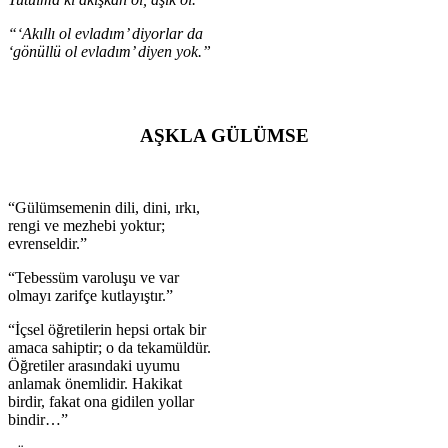
“‘Akıllı ol evladım’ diyorlar da
‘gönüllü ol evladım’ diyen yok.”
AŞKLA GÜLÜMSE
“Gülümsemenin dili, dini, ırkı,
rengi ve mezhebi yoktur;
evrenseldir.”
“Tebessüm varoluşu ve var
olmayı zarifçe kutlayıştır.”
“İçsel öğretilerin hepsi ortak bir
amaca sahiptir; o da tekamüldür.
Öğretiler arasındaki uyumu
anlamak önemlidir. Hakikat
birdir, fakat ona gidilen yollar
bindir…”