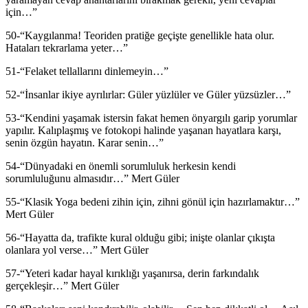
için…”
50-“Kaygılanma! Teoriden pratiğe geçişte genellikle hata olur.
Hataları tekrarlama yeter…”
51-“Felaket tellallarını dinlemeyin…”
52-“İnsanlar ikiye ayrılırlar: Güler yüzlüler ve Güler yüzsüzler…”
53-“Kendini yaşamak istersin fakat hemen önyargılı garip yorumlar
yapılır. Kalıplaşmış ve fotokopi halinde yaşanan hayatlara karşı,
senin özgün hayatın. Karar senin…”
54-“Dünyadaki en önemli sorumluluk herkesin kendi
sorumluluğunu almasıdır…” Mert Güler
55-“Klasik Yoga bedeni zihin için, zihni gönül için hazırlamaktır…”
Mert Güler
56-“Hayatta da, trafikte kural olduğu gibi; inişte olanlar çıkışta
olanlara yol verse…” Mert Güler
57-“Yeteri kadar hayal kırıklığı yaşanırsa, derin farkındalık
gerçekleşir…” Mert Güler