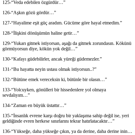
125-“Veda edebilen özgürdür…”
126-“Aşkın gözü gördür…”
127-“Hayalime eşit güç aradım. Gücüme göre hayal etmedim.”
128-“İlişkini dönüşümün haline getir…”
129-“Yukarı gitmek istiyorsan, aşağı da gitmek zorundasın. Kökünü
görmüyorsun diye, kökün yok değil…”
130-“Kafayı güdebilirler, ancak yüreği güdemezler.”
131-“Bu hayatta neyin ustası olmak istiyorsun..?”
132-“Bütüne emek vereceksin ki, bütünle bir olasın…”
133-“Yolcuyken, gönülleri bir hissedenlere yol olmaya
sevdalıyım…”
134-“Zaman en büyük üstattır…”
135-“İnsanlık evrene karşı doğru bir yaklaşıma sahip değil ise, yeri
geldiğinde evren herkese sınırlarını tekrar hatırlatacaktır…”
136-“Yükseğe, daha yükseğe çıkın, ya da derine, daha derine inin…