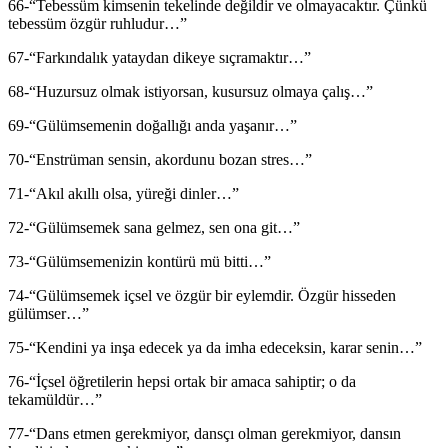
66-“Tebessüm kimsenin tekelinde değildir ve olmayacaktır. Çünkü
tebessüm özgür ruhludur…”
67-“Farkındalık yataydan dikeye sıçramaktır…”
68-“Huzursuz olmak istiyorsan, kusursuz olmaya çalış…”
69-“Gülümsemenin doğallığı anda yaşanır…”
70-“Enstrüman sensin, akordunu bozan stres…”
71-“Akıl akıllı olsa, yüreği dinler…”
72-“Gülümsemek sana gelmez, sen ona git…”
73-“Gülümsemenizin kontürü mü bitti…”
74-“Gülümsemek içsel ve özgür bir eylemdir. Özgür hisseden
gülümser…”
75-“Kendini ya inşa edecek ya da imha edeceksin, karar senin…”
76-“İçsel öğretilerin hepsi ortak bir amaca sahiptir; o da
tekamüldür…”
77-“Dans etmen gerekmiyor, dansçı olman gerekmiyor, dansın