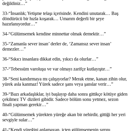
değildiniz…”
33-“İnsanlık; Yetişme telaşı içerisinde. Kendini unutarak… Baş
döndürücü bir hızla koşarak… Umarım değerli bir şeye
hazırlanıyordur…”
34-“Gülümsemek kendine minnettar olmak demektir…”
35-“Zamanla sever insan’ derler de, ‘Zamansız sever insan’
demezler…”
36-“Sıkıcı insanlara dikkat edin, yıkıcı da olurlar…”
37-“Tebessüm varoluşu ve var olmayı zarifçe kutlayıştır…”
38-“Seni kandırmaya mı çalışıyorlar? Merak etme, kanan zihin olur,
yürek asla kanmaz! Yürek sadece şans veya şanslar verir…”
39-“Bazı arkadaşlıklar, iyi başlayıp daha sonra gittikçe kötüye giden
çekilmez TV dizileri gibidir. Sadece bölüm sonu yetmez, sezon
finali yapman gerekir…”
40-“Gülümsemek yürekten yüreğe akan bir nehirdir, gittiği her yeri
sevgiyle sular…”
41-“Kendi yüreğini anlamayan, içten gülümsemenin sırrını