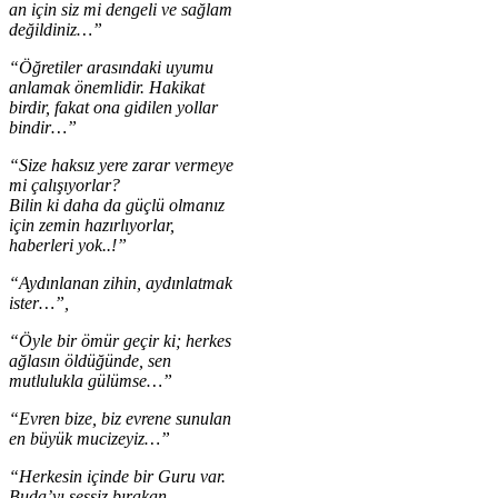
an için siz mi dengeli ve sağlam
değildiniz…”
“Öğretiler arasındaki uyumu
anlamak önemlidir. Hakikat
birdir, fakat ona gidilen yollar
bindir…”
“Size haksız yere zarar vermeye
mi çalışıyorlar?
Bilin ki daha da güçlü olmanız
için zemin hazırlıyorlar,
haberleri yok..!”
“Aydınlanan zihin, aydınlatmak
ister…”,
“Öyle bir ömür geçir ki; herkes
ağlasın öldüğünde, sen
mutlulukla gülümse…”
“Evren bize, biz evrene sunulan
en büyük mucizeyiz…”
“Herkesin içinde bir Guru var.
Buda’yı sessiz bırakan,