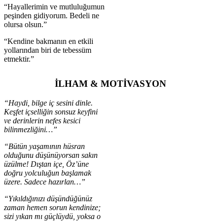
“Hayallerimin ve mutluluğumun
peşinden gidiyorum. Bedeli ne
olursa olsun.”
“Kendine bakmanın en etkili
yollarından biri de tebessüm
etmektir.”
İLHAM & MOTİVASYON
“Haydi, bilge iç sesini dinle.
Keşfet içselliğin sonsuz keyfini
ve derinlerin nefes kesici
bilinmezliğini…”
“Bütün yaşamının hüsran
olduğunu düşünüyorsan sakın
üzülme! Dıştan içe, Öz’üne
doğru yolculuğun başlamak
üzere. Sadece hazırlan…”
“Yıkıldığınızı düşündüğünüz
zaman hemen sorun kendinize;
sizi yıkan mı güçlüydü, yoksa o