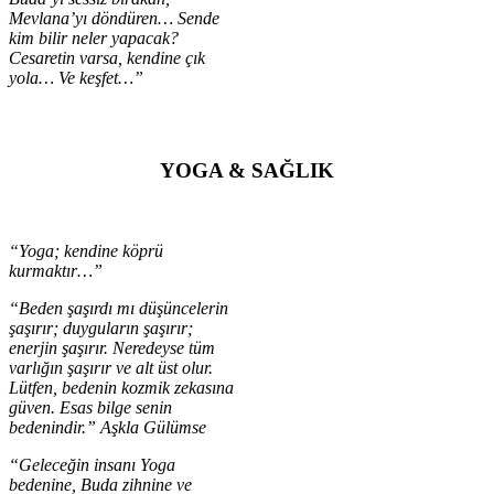
Mevlana’yı döndüren… Sende
kim bilir neler yapacak?
Cesaretin varsa, kendine çık
yola… Ve keşfet…”
YOGA & SAĞLIK
“Yoga; kendine köprü
kurmaktır…”
“Beden şaşırdı mı düşüncelerin
şaşırır; duyguların şaşırır;
enerjin şaşırır. Neredeyse tüm
varlığın şaşırır ve alt üst olur.
Lütfen, bedenin kozmik zekasına
güven. Esas bilge senin
bedenindir.” Aşkla Gülümse
“Geleceğin insanı Yoga
bedenine, Buda zihnine ve