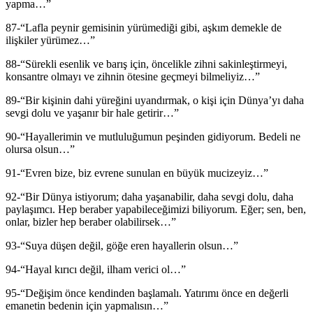
yapma…”
87-“Lafla peynir gemisinin yürümediği gibi, aşkım demekle de
ilişkiler yürümez…”
88-“Sürekli esenlik ve barış için, öncelikle zihni sakinleştirmeyi,
konsantre olmayı ve zihnin ötesine geçmeyi bilmeliyiz…”
89-“Bir kişinin dahi yüreğini uyandırmak, o kişi için Dünya’yı daha
sevgi dolu ve yaşanır bir hale getirir…”
90-“Hayallerimin ve mutluluğumun peşinden gidiyorum. Bedeli ne
olursa olsun…”
91-“Evren bize, biz evrene sunulan en büyük mucizeyiz…”
92-“Bir Dünya istiyorum; daha yaşanabilir, daha sevgi dolu, daha
paylaşımcı. Hep beraber yapabileceğimizi biliyorum. Eğer; sen, ben,
onlar, bizler hep beraber olabilirsek…”
93-“Suya düşen değil, göğe eren hayallerin olsun…”
94-“Hayal kırıcı değil, ilham verici ol…”
95-“Değişim önce kendinden başlamalı. Yatırımı önce en değerli
emanetin bedenin için yapmalısın…”