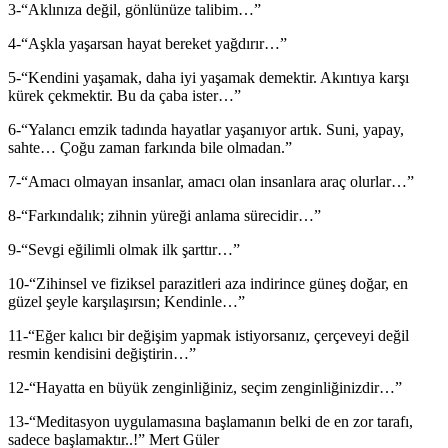
3-“Aklınıza değil, gönlünüze talibim…”
4-“Aşkla yaşarsan hayat bereket yağdırır…”
5-“Kendini yaşamak, daha iyi yaşamak demektir. Akıntıya karşı
kürek çekmektir. Bu da çaba ister…”
6-“Yalancı emzik tadında hayatlar yaşanıyor artık. Suni, yapay,
sahte… Çoğu zaman farkında bile olmadan.”
7-“Amacı olmayan insanlar, amacı olan insanlara araç olurlar…”
8-“Farkındalık; zihnin yüreği anlama sürecidir…”
9-“Sevgi eğilimli olmak ilk şarttır…”
10-“Zihinsel ve fiziksel parazitleri aza indirince güneş doğar, en
güzel şeyle karşılaşırsın; Kendinle…”
11-“Eğer kalıcı bir değişim yapmak istiyorsanız, çerçeveyi değil
resmin kendisini değiştirin…”
12-“Hayatta en büyük zenginliğiniz, seçim zenginliğinizdir…”
13-“Meditasyon uygulamasına başlamanın belki de en zor tarafı,
sadece başlamaktır..!” Mert Güler