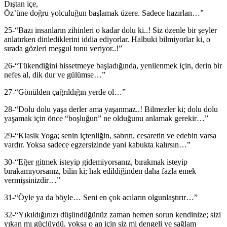
Dıştan içe,
Öz’üne doğru yolculuğun başlamak üzere. Sadece hazırlan…”
25-“Bazı insanların zihinleri o kadar dolu ki..! Siz özenle bir şeyler
anlatırken dinlediklerini iddia ediyorlar. Halbuki bilmiyorlar ki, o
sırada gözleri meşgul tonu veriyor..!”
26-“Tükendiğini hissetmeye başladığında, yenilenmek için, derin bir
nefes al, dik dur ve gülümse…”
27-“Gönülden çağrıldığın yerde ol…”
28-“Dolu dolu yaşa derler ama yaşanmaz..! Bilmezler ki; dolu dolu
yaşamak için önce “boşluğun” ne olduğunu anlamak gerekir…”
29-“Klasik Yoga; senin içtenliğin, sabrın, cesaretin ve edebin varsa
vardır. Yoksa sadece egzersizinde yani kabukta kalırsın…”
30-“Eğer gitmek isteyip gidemiyorsanız, bırakmak isteyip
bırakamıyorsanız, bilin ki; hak edildiğinden daha fazla emek
vermişsinizdir…”
31-“Öyle ya da böyle… Seni en çok acıların olgunlaştırır…”
32-“Yıkıldığınızı düşündüğünüz zaman hemen sorun kendinize; sizi
yıkan mı güçlüydü, yoksa o an için siz mi dengeli ve sağlam