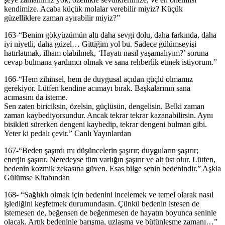
kendimize. Acaba küçük molalar verebilir miyiz? Küçük
güzelliklere zaman ayırabilir miyiz?”
163-“Benim gökyüzümün altı daha sevgi dolu, daha farkında, daha
iyi niyetli, daha güzel… Gittiğim yol bu. Sadece gülümseyişi
hatırlatmak, ilham olabilmek, ‘Hayatı nasıl yaşamalıyım?’ soruna
cevap bulmana yardımcı olmak ve sana rehberlik etmek istiyorum.”
166-“Hem zihinsel, hem de duygusal açıdan güçlü olmamız
gerekiyor. Lütfen kendine acımayı bırak. Başkalarının sana
acımasını da isteme.
Sen zaten biriciksin, özelsin, güçlüsün, dengelisin. Belki zaman
zaman kaybediyorsundur. Ancak tekrar tekrar kazanabilirsin. Aynı
bisikleti sürerken dengeni kaybedip, tekrar dengeni bulman gibi.
Yeter ki pedalı çevir.” Canlı Yayınlardan
167-“Beden şaşırdı mı düşüncelerin şaşırır; duyguların şaşırır;
enerjin şaşırır. Neredeyse tüm varlığın şaşırır ve alt üst olur. Lütfen,
bedenin kozmik zekasına güven. Esas bilge senin bedenindir.” Aşkla
Gülümse Kitabından
168- “Sağlıklı olmak için bedenini incelemek ve temel olarak nasıl
işlediğini keşfetmek durumundasın. Çünkü bedenin istesen de
istemesen de, beğensen de beğenmesen de hayatın boyunca seninle
olacak. Artık bedeninle barışma, uzlaşma ve bütünleşme zamanı…”