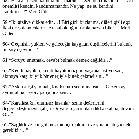
58-“Başkaları seni kandırabilir, olabilir… Sen hep dikkatli ol… Asıl
önemlisi kendini kandırmamandır. Ne yap, ne et, kendini
kandırma..!” Mert Güler
59-“İki gizliye dikkat edin…! Biri gizli buzlanma, diğeri gizli ego.
İkisi de yoldan çıkarır ve nasıl olduğunu anlamazsın bile…” Mert
Güler
60-“Geçmişin yükleri ve geleceğin kaygıları düşüncelerini bulanık
bir suya çevirir…”
61-“Soruyu unutmak, cevabı bulmak demek değildir…”
62-“Kendi hayalini, kendi hayatını özgün yaşamak istiyorsan,
akıntıya karşı büyük bir enerjiyle kürek çekmelisin…”
63-“Aşkın ateşi yanmalı, kıvılcımım sen olmalısın… Gecem ay
aydın olmalı ve ay parçamda sen…”
64-“Karşılaştığın olumsuz insanlar, senin değerlerini
değersizleştirmeye çalışır. Önyargılı yorumları dikkate alma, devam
et…”
65-“Sağlıklı ve barışçıl bir zihin için, olumlu ve yaratıcı düşünceler
gereklidir…”