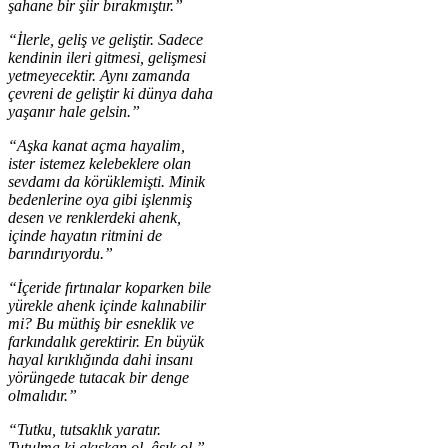
şahane bir şiir bırakmıştır.”
“İlerle, geliş ve geliştir. Sadece
kendinin ileri gitmesi, gelişmesi
yetmeyecektir. Aynı zamanda
çevreni de geliştir ki dünya daha
yaşanır hale gelsin.”
“Aşka kanat açma hayalim,
ister istemez kelebeklere olan
sevdamı da körüklemişti. Minik
bedenlerine oya gibi işlenmiş
desen ve renklerdeki ahenk,
içinde hayatın ritmini de
barındırıyordu.”
“İçeride fırtınalar koparken bile
yürekle ahenk içinde kalınabilir
mi? Bu müthiş bir esneklik ve
farkındalık gerektirir. En büyük
hayal kırıklığında dahi insanı
yörüngede tutacak bir denge
olmalıdır.”
“Tutku, tutsaklık yaratır.
Tutulma ki akışkan ol, âşık ol.”