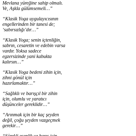
Mevlana yüreğine sahip olmalı.
Ve, Aşkla gülümsemeli…”
“Klasik Yoga uygulayıcısının
engellerinden bir tanesi de;
‘sabırsızlığı’dır…”
“Klasik Yoga; senin içtenliğin,
sabrın, cesaretin ve edebin varsa
vardır. Yoksa sadece
egzersizinde yani kabukta
kalırsın…”
“Klasik Yoga bedeni zihin için,
zihni gönül için
hazırlamaktır…”
“Sağlıklı ve barışçıl bir zihin
için, olumlu ve yaratıcı
düşünceler gereklidir…”
“Arınmak için bir kaç şeyden
değil, çoğu şeyden vazgeçmek
gerekir…”
“Sürekli esenlik ve barış için,