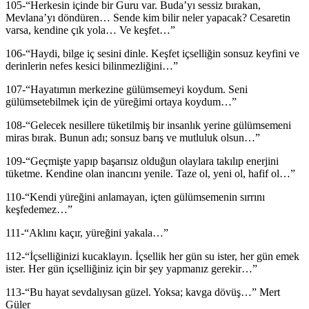
105-“Herkesin içinde bir Guru var. Buda’yı sessiz bırakan,
Mevlana’yı döndüren… Sende kim bilir neler yapacak? Cesaretin
varsa, kendine çık yola… Ve keşfet…”
106-“Haydi, bilge iç sesini dinle. Keşfet içselliğin sonsuz keyfini ve
derinlerin nefes kesici bilinmezliğini…”
107-“Hayatımın merkezine gülümsemeyi koydum. Seni
gülümsetebilmek için de yüreğimi ortaya koydum…”
108-“Gelecek nesillere tüketilmiş bir insanlık yerine gülümsemeni
miras bırak. Bunun adı; sonsuz barış ve mutluluk olsun…”
109-“Geçmişte yapıp başarısız olduğun olaylara takılıp enerjini
tüketme. Kendine olan inancını yenile. Taze ol, yeni ol, hafif ol…”
110-“Kendi yüreğini anlamayan, içten gülümsemenin sırrını
keşfedemez…”
111-“Aklını kaçır, yüreğini yakala…”
112-“İçselliğinizi kucaklayın. İçsellik her gün su ister, her gün emek
ister. Her gün içselliğiniz için bir şey yapmanız gerekir…”
113-“Bu hayat sevdalıysan güzel. Yoksa; kavga dövüş…” Mert
Güler