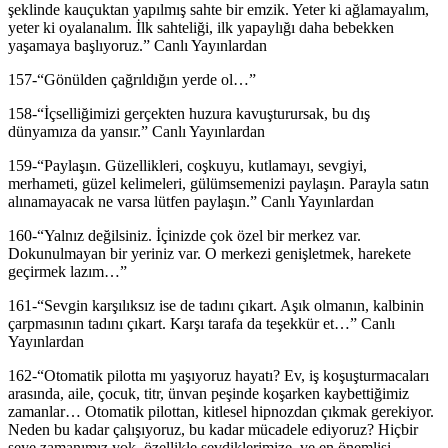
şeklinde kauçuktan yapılmış sahte bir emzik. Yeter ki ağlamayalım,
yeter ki oyalanalım. İlk sahteliği, ilk yapaylığı daha bebekken
yaşamaya başlıyoruz.” Canlı Yayınlardan
157-“Gönülden çağrıldığın yerde ol…”
158-“İçselliğimizi gerçekten huzura kavuşturursak, bu dış
dünyamıza da yansır.” Canlı Yayınlardan
159-“Paylaşın. Güzellikleri, coşkuyu, kutlamayı, sevgiyi,
merhameti, güzel kelimeleri, gülümsemenizi paylaşın. Parayla satın
alınamayacak ne varsa lütfen paylaşın.” Canlı Yayınlardan
160-“Yalnız değilsiniz. İçinizde çok özel bir merkez var.
Dokunulmayan bir yeriniz var. O merkezi genişletmek, harekete
geçirmek lazım…”
161-“Sevgin karşılıksız ise de tadını çıkart. Aşık olmanın, kalbinin
çarpmasının tadını çıkart. Karşı tarafa da teşekkür et…” Canlı
Yayınlardan
162-“Otomatik pilotta mı yaşıyoruz hayatı? Ev, iş koşuşturmacaları
arasında, aile, çocuk, titr, ünvan peşinde koşarken kaybettiğimiz
zamanlar… Otomatik pilottan, kitlesel hipnozdan çıkmak gerekiyor.
Neden bu kadar çalışıyoruz, bu kadar mücadele ediyoruz? Hiçbir
şeye zamanımız yok, özellikle sevdiklerimize, ve en önemlisi