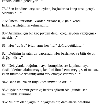
kendisi olman gerekiyor…”
78-“Sen kendine karşı sahteyken, başkalarına karşı nasıl gerçek
olabilirsin…”
79-“Önemli farkındalıklardan bir tanesi, kişinin kendi
farkındasızlığını farketmesidir…”
80-“Arınmak için bir kaç şeyden değil, çoğu şeyden vazgeçmek
gerekir…”
81-“Her “doğru” iyidir, ama her “iyi” doğru değildir…”
82-“Değişim hayatın bir parçasıdır. Her başlangıç ve bitiş de bir
değişimdir…”
83-“Detaylarda boğulmamaya, komplekslere kapılmamaya,
eksikliklerine takılmamaya, kendini ihmal etmemeye, seni mutsuz
kılan tutum ve davranışlarını terk etmeye var mısın..?”
84-“Bana kalırsa en büyük teslimiyet Aşktır…”
85-“Öyle bir ömür geçir ki; herkes ağlasın öldüğünde, sen
mutlulukla gülümse…”
86-“Mühim olan yağmurun yağmasıdır, damlaların hesabını