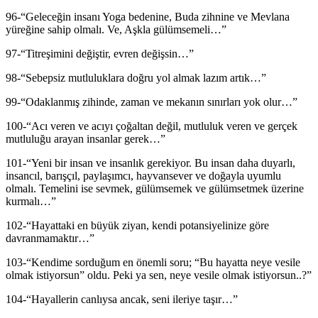
96-“Geleceğin insanı Yoga bedenine, Buda zihnine ve Mevlana
yüreğine sahip olmalı. Ve, Aşkla gülümsemeli…”
97-“Titreşimini değiştir, evren değişsin…”
98-“Sebepsiz mutluluklara doğru yol almak lazım artık…”
99-“Odaklanmış zihinde, zaman ve mekanın sınırları yok olur…”
100-“Acı veren ve acıyı çoğaltan değil, mutluluk veren ve gerçek
mutluluğu arayan insanlar gerek…”
101-“Yeni bir insan ve insanlık gerekiyor. Bu insan daha duyarlı,
insancıl, barışçıl, paylaşımcı, hayvansever ve doğayla uyumlu
olmalı. Temelini ise sevmek, gülümsemek ve gülümsetmek üzerine
kurmalı…”
102-“Hayattaki en büyük ziyan, kendi potansiyelinize göre
davranmamaktır…”
103-“Kendime sorduğum en önemli soru; “Bu hayatta neye vesile
olmak istiyorsun” oldu. Peki ya sen, neye vesile olmak istiyorsun..?”
104-“Hayallerin canlıysa ancak, seni ileriye taşır…”