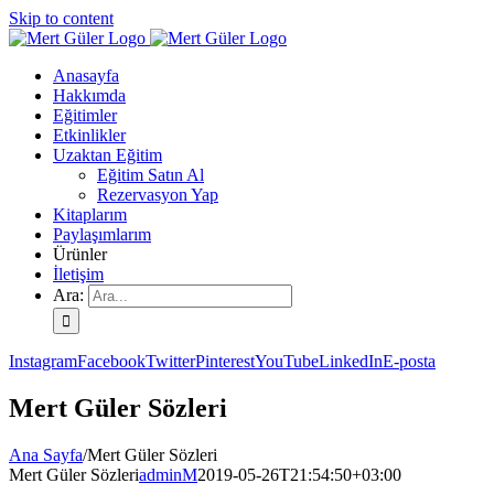
Skip to content
Anasayfa
Hakkımda
Eğitimler
Etkinlikler
Uzaktan Eğitim
Eğitim Satın Al
Rezervasyon Yap
Kitaplarım
Paylaşımlarım
Ürünler
İletişim
Ara:
Instagram
Facebook
Twitter
Pinterest
YouTube
LinkedIn
E-posta
Mert Güler Sözleri
Ana Sayfa
/
Mert Güler Sözleri
Mert Güler Sözleri
adminM
2019-05-26T21:54:50+03:00