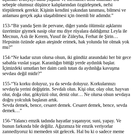
sebeple olumsuz düşünce kalıplarından özgürleşmek, nefsi
törpülemek gerekir. Kişinin kendini yakından tanıması, bilmesi ve
anlaması gerçek aşka ulaşabilmesi için önemli bir adımdır.”
153-“Bir yanda Şem ile pervane, diğer yanda ölümsüz aşklarını
üzerimize giymek nasip olur mu diye rüyalara daldığımız Leyla ile
Mecnun, Aslı ile Kerem, Yusuf ile Züleyha, Ferhat ile Şirin…
Hepsinin özünde aşkın ateşinde erimek, hak yolunda bir olmak yok
mu?”
154-“Ne kadar uzun olursa olsun, iki gündüz arasındaki her bir gece
sabahla vuslat yaşar. Karanlığın bittiği yerde aydınlık başlar.
İçimizdeki umutları her daim canlı tutan da aydınlığa kavuşma
sevdası değil midir?”
155-“Ya korku doluyuz, ya da sevda doluyuz. Korkularınızı
sevdayla yerini değiştirin. Sevdalı olun. Kişi olur, olay olur, hayvan
olur, doğa olur, gökyüzü olur, deniz olur… Ne olursa olsun sevdaya
doğru yolculuk başlasın artık.
Sevda demek, bence, cesaret demek. Cesaret demek, bence, sevda
demek…”
156-“Yalancı emzik tadında hayatlar yaşanıyor, suni, yapay. Ve
bunun farkında bile değiliz. Ağızımıza bir emzik veriyorlar
zannediyoruz ki memeden süt gelecek. Hal bu ki o sadece meme