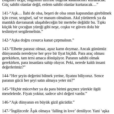
Güç sahibi olanlar değil, erdem sahibi olanlar kurtaracak…”
141-“Aşk… İlahi de olsa, beşeri de olsa onun kapısından girebilmek
için cesur, sezgisel, saf ve masum olmalısın. Akıl yürüterek ya da
mantıklı davranarak ulaşabileceğin bir mertebe değildir bu. Tıpkı
küçük bir çocuğun yüreği gibi neşe, coşku ve güven dolu bir
teslimiyet sergilemelisin.”
142-“Aşka doğru cesurca kanat çırpmalısın.”
143-“Elbette parasız olmaz, aşsız karın doymaz. Ancak günümüz
dünyasında neredeyse her şeye bir fiyat biçildi. Para araç olması
gerekirken, tam tersi amaca dönüşüyor. Paranın sahibi olmak
gerekirken, para insanlara sahip oluyor. Peki, nerede kaldı insani
değerlerimiz?”
144-“Her şeyin değerini bilmek yerine, fiyatını biliyoruz. Sence
paranın gücü her şeyi satın almaya yeter mi?”
145-“Hiçbir mücevher ya da para birimi geçmez yürekle ilgili
meselelerde. Fiyatı yoktur, sadece ulvi değeri vardır.”
146-“Aşk dünyanın en büyük gizil gücüdür.”
147-“İngilizcede Âşık olmaya ‘falling in love’ deniliyor. Yani ‘aşka