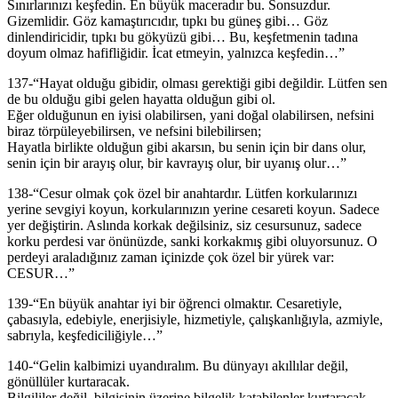
Sınırlarınızı keşfedin. En büyük maceradır bu. Sonsuzdur.
Gizemlidir. Göz kamaştırıcıdır, tıpkı bu güneş gibi… Göz
dinlendiricidir, tıpkı bu gökyüzü gibi… Bu, keşfetmenin tadına
doyum olmaz hafifliğidir. İcat etmeyin, yalnızca keşfedin…”
137-“Hayat olduğu gibidir, olması gerektiği gibi değildir. Lütfen sen
de bu olduğu gibi gelen hayatta olduğun gibi ol.
Eğer olduğunun en iyisi olabilirsen, yani doğal olabilirsen, nefsini
biraz törpüleyebilirsen, ve nefsini bilebilirsen;
Hayatla birlikte olduğun gibi akarsın, bu senin için bir dans olur,
senin için bir arayış olur, bir kavrayış olur, bir uyanış olur…”
138-“Cesur olmak çok özel bir anahtardır. Lütfen korkularınızı
yerine sevgiyi koyun, korkularınızın yerine cesareti koyun. Sadece
yer değiştirin. Aslında korkak değilsiniz, siz cesursunuz, sadece
korku perdesi var önünüzde, sanki korkakmış gibi oluyorsunuz. O
perdeyi araladığınız zaman içinizde çok özel bir yürek var:
CESUR…”
139-“En büyük anahtar iyi bir öğrenci olmaktır. Cesaretiyle,
çabasıyla, edebiyle, enerjisiyle, hizmetiyle, çalışkanlığıyla, azmiyle,
sabrıyla, keşfediciliğiyle…”
140-“Gelin kalbimizi uyandıralım. Bu dünyayı akıllılar değil,
gönüllüler kurtaracak.
Bilgililer değil, bilgisinin üzerine bilgelik katabilenler kurtaracak.