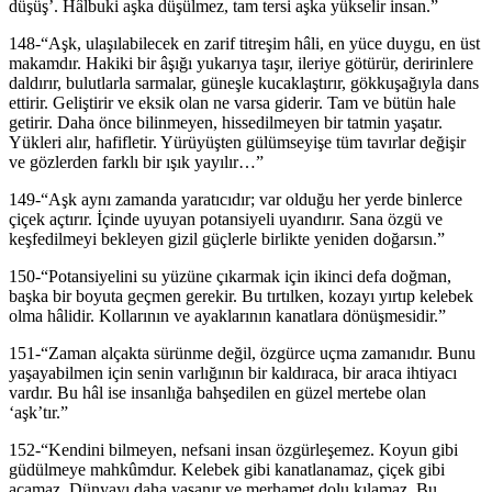
düşüş’. Hâlbuki aşka düşülmez, tam tersi aşka yükselir insan.”
148-“Aşk, ulaşılabilecek en zarif titreşim hâli, en yüce duygu, en üst
makamdır. Hakiki bir âşığı yukarıya taşır, ileriye götürür, deririnlere
daldırır, bulutlarla sarmalar, güneşle kucaklaştırır, gökkuşağıyla dans
ettirir. Geliştirir ve eksik olan ne varsa giderir. Tam ve bütün hale
getirir. Daha önce bilinmeyen, hissedilmeyen bir tatmin yaşatır.
Yükleri alır, hafifletir. Yürüyüşten gülümseyişe tüm tavırlar değişir
ve gözlerden farklı bir ışık yayılır…”
149-“Aşk aynı zamanda yaratıcıdır; var olduğu her yerde binlerce
çiçek açtırır. İçinde uyuyan potansiyeli uyandırır. Sana özgü ve
keşfedilmeyi bekleyen gizil güçlerle birlikte yeniden doğarsın.”
150-“Potansiyelini su yüzüne çıkarmak için ikinci defa doğman,
başka bir boyuta geçmen gerekir. Bu tırtılken, kozayı yırtıp kelebek
olma hâlidir. Kollarının ve ayaklarının kanatlara dönüşmesidir.”
151-“Zaman alçakta sürünme değil, özgürce uçma zamanıdır. Bunu
yaşayabilmen için senin varlığının bir kaldıraca, bir araca ihtiyacı
vardır. Bu hâl ise insanlığa bahşedilen en güzel mertebe olan
‘aşk’tır.”
152-“Kendini bilmeyen, nefsani insan özgürleşemez. Koyun gibi
güdülmeye mahkûmdur. Kelebek gibi kanatlanamaz, çiçek gibi
açamaz. Dünyayı daha yaşanır ve merhamet dolu kılamaz. Bu