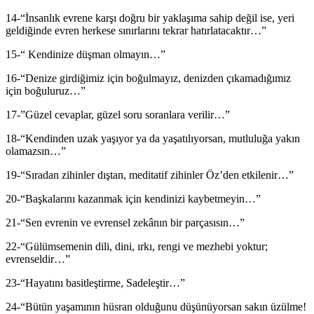
14-“İnsanlık evrene karşı doğru bir yaklaşıma sahip değil ise, yeri
geldiğinde evren herkese sınırlarını tekrar hatırlatacaktır…”
15-“ Kendinize düşman olmayın…”
16-“‎Denize girdiğimiz için boğulmayız, denizden çıkamadığımız
için boğuluruz…”
17-‎”Güzel cevaplar, güzel soru soranlara verilir…”
18-“Kendinden uzak yaşıyor ya da yaşatılıyorsan, mutluluğa yakın
olamazsın…”
19-“Sıradan zihinler dıştan, meditatif zihinler Öz’den etkilenir…”
20-“Başkalarını kazanmak için kendinizi kaybetmeyin…”
21-“Sen evrenin ve evrensel zekânın bir parçasısın…”
22-“Gülümsemenin dili, dini, ırkı, rengi ve mezhebi yoktur;
evrenseldir…”
23-“Hayatını basitleştirme, Sadeleştir…”
24-“Bütün yaşamının hüsran olduğunu düşünüyorsan sakın üzülme!