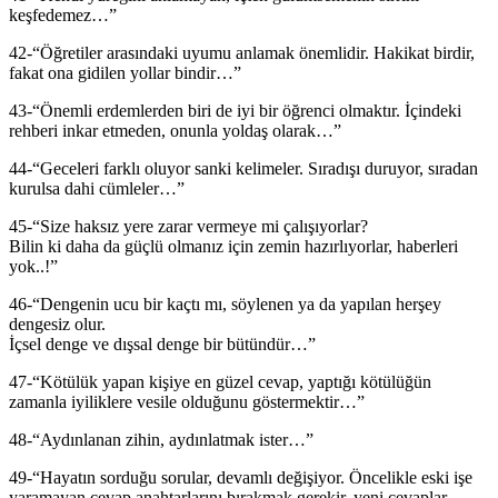
keşfedemez…”
42-“Öğretiler arasındaki uyumu anlamak önemlidir. Hakikat birdir,
fakat ona gidilen yollar bindir…”
43-“Önemli erdemlerden biri de iyi bir öğrenci olmaktır. İçindeki
rehberi inkar etmeden, onunla yoldaş olarak…”
44-“Geceleri farklı oluyor sanki kelimeler. Sıradışı duruyor, sıradan
kurulsa dahi cümleler…”
45-“Size haksız yere zarar vermeye mi çalışıyorlar?
Bilin ki daha da güçlü olmanız için zemin hazırlıyorlar, haberleri
yok..!”
46-“Dengenin ucu bir kaçtı mı, söylenen ya da yapılan herşey
dengesiz olur.
İçsel denge ve dışsal denge bir bütündür…”
47-“Kötülük yapan kişiye en güzel cevap, yaptığı kötülüğün
zamanla iyiliklere vesile olduğunu göstermektir…”
48-“Aydınlanan zihin, aydınlatmak ister…”
49-“Hayatın sorduğu sorular, devamlı değişiyor. Öncelikle eski işe
yaramayan cevap anahtarlarını bırakmak gerekir, yeni cevaplar