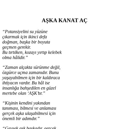
AŞKA KANAT AÇ
“Potansiyelini su yüzüne
çıkarmak için ikinci defa
doğman, başka bir boyuta
geçmen gerekir.
Bu tırtılken, kozayı yırtıp kelebek
olma hâlidir.”
“Zaman alçakta sürünme değil,
özgürce uçma zamanıdır. Bunu
yaşayabilmen için bir kaldıraca
ihtiyacın vardır. Bu hâl ise
insanlığa bahşedilen en güzel
mertebe olan ‘AŞK’tır.”
“Kişinin kendini yakından
tanıması, bilmesi ve anlaması
gerçek aşka ulaşabilmesi için
önemli bir adımdır.”
“
Gevşek aşk başkadır, gerçek