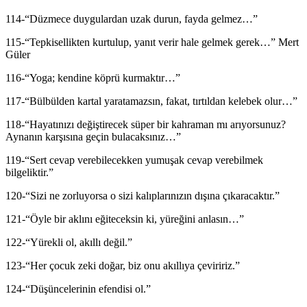
114-“Düzmece duygulardan uzak durun, fayda gelmez…”
115-“Tepkisellikten kurtulup, yanıt verir hale gelmek gerek…” Mert
Güler
116-“Yoga; kendine köprü kurmaktır…”
117-“Bülbülden kartal yaratamazsın, fakat, tırtıldan kelebek olur…”
118-“Hayatınızı değiştirecek süper bir kahraman mı arıyorsunuz?
Aynanın karşısına geçin bulacaksınız…”
119-“Sert cevap verebilecekken yumuşak cevap verebilmek
bilgeliktir.”
120-“Sizi ne zorluyorsa o sizi kalıplarınızın dışına çıkaracaktır.”
121-“Öyle bir aklını eğiteceksin ki, yüreğini anlasın…”
122-“Yürekli ol, akıllı değil.”
123-“Her çocuk zeki doğar, biz onu akıllıya çeviririz.”
124-“Düşüncelerinin efendisi ol.”