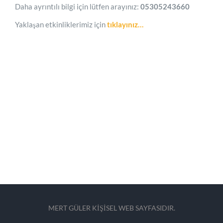
Daha ayrıntılı bilgi için lütfen arayınız:
05305243660
Yaklaşan etkinliklerimiz için
tıklayınız…
MERT GÜLER KİŞİSEL WEB SAYFASIDIR.