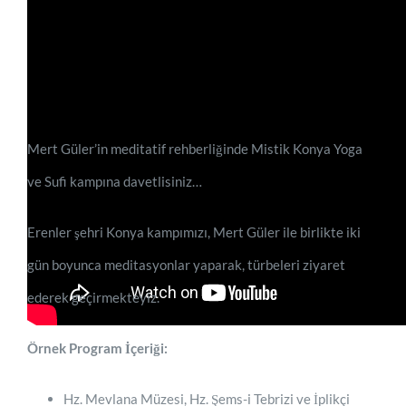
Mert Güler’in meditatif rehberliğinde Mistik Konya Yoga
ve Sufi kampına davetlisiniz…
Erenler şehri Konya kampımızı, Mert Güler ile birlikte iki
gün boyunca meditasyonlar yaparak, türbeleri ziyaret
ederek geçirmekteyiz.
Örnek Program İçeriği:
Hz. Mevlana Müzesi, Hz. Şems-i Tebrizi ve İplikçi