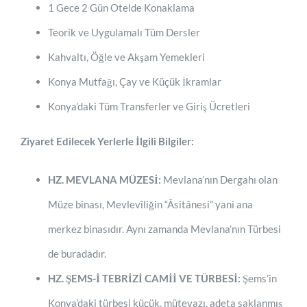
1 Gece 2 Gün Otelde Konaklama
Teorik ve Uygulamalı Tüm Dersler
Kahvaltı, Öğle ve Akşam Yemekleri
Konya Mutfağı, Çay ve Küçük İkramlar
Konya’daki Tüm Transferler ve Giriş Ücretleri
Ziyaret Edilecek Yerlerle İlgili Bilgiler:
HZ. MEVLANA MÜZESİ:
Mevlana’nın Dergahı olan
Müze binası, Mevlevîliğin “Âsitânesi” yani ana
merkez binasıdır. Aynı zamanda Mevlana’nın Türbesi
de buradadır.
HZ. ŞEMS-İ TEBRİZİ CAMİİ VE TÜRBESİ:
Şems’in
Konya’daki türbesi küçük, mütevazı, adeta saklanmış