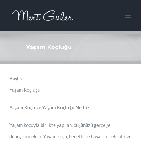
Skip
to
content
Yaşam Koçluğu
Başlık:
Yaşam Koçluğu
Yaşam Koçu ve Yaşam Koçluğu Nedir?
Yaşam koçuyla birlikte yapılan, düşünüzü gerçeğe
dönüştürmektir. Yaşam koçu, hedeflerle başarıları ele alır ve