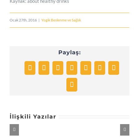
Kaynak: about healthy drinks
Ocak 27th, 2016
|
Yogik Beslenme ve Sağlık
Paylaş:
Facebook
Twitter
Reddit
LinkedIn
Tumblr
Pinterest
Vk
E-
posta
İlişkili Yazılar