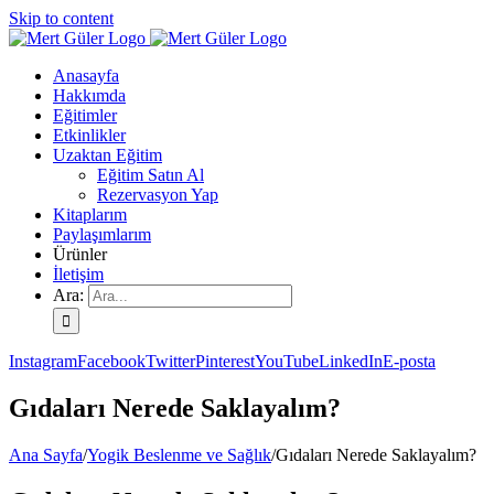
Skip to content
Anasayfa
Hakkımda
Eğitimler
Etkinlikler
Uzaktan Eğitim
Eğitim Satın Al
Rezervasyon Yap
Kitaplarım
Paylaşımlarım
Ürünler
İletişim
Ara:
Instagram
Facebook
Twitter
Pinterest
YouTube
LinkedIn
E-posta
Gıdaları Nerede Saklayalım?
Ana Sayfa
/
Yogik Beslenme ve Sağlık
/
Gıdaları Nerede Saklayalım?