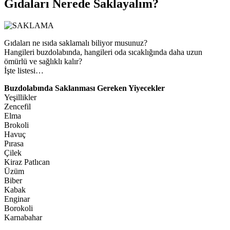
Gıdaları Nerede Saklayalım?
Gıdaları ne ısıda saklamalı biliyor musunuz?
Hangileri buzdolabında, hangileri oda sıcaklığında daha uzun
ömürlü ve sağlıklı kalır?
İşte listesi…
Buzdolabında Saklanması Gereken Yiyecekler
Yeşillikler
Zencefil
Elma
Brokoli
Havuç
Pırasa
Çilek
Kiraz Patlıcan
Üzüm
Biber
Kabak
Enginar
Borokoli
Karnabahar