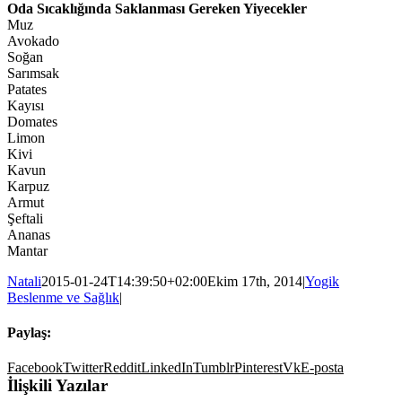
Oda Sıcaklığında Saklanması Gereken Yiyecekler
Muz
Avokado
Soğan
Sarımsak
Patates
Kayısı
Domates
Limon
Kivi
Kavun
Karpuz
Armut
Şeftali
Ananas
Mantar
Natali
2015-01-24T14:39:50+02:00
Ekim 17th, 2014
|
Yogik
Beslenme ve Sağlık
|
Paylaş:
Facebook
Twitter
Reddit
LinkedIn
Tumblr
Pinterest
Vk
E-posta
İlişkili Yazılar