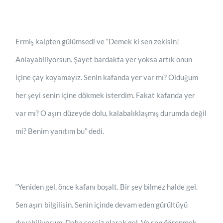
Ermiş kalpten gülümsedi ve “Demek ki sen zekisin!
Anlayabiliyorsun. Şayet bardakta yer yoksa artık onun
içine çay koyamayız. Senin kafanda yer var mı? Olduğum
her şeyi senin içine dökmek isterdim. Fakat kafanda yer
var mı? O aşırı düzeyde dolu, kalabalıklaşmış durumda değil
mi? Benim yanıtım bu” dedi.
“Yeniden gel, önce kafanı boşalt. Bir şey bilmez halde gel.
Sen aşırı bilgilisin. Senin içinde devam eden gürültüyü
duyabiliyorum. Daha sessiz olarak gel. Ve sen öğrenmek