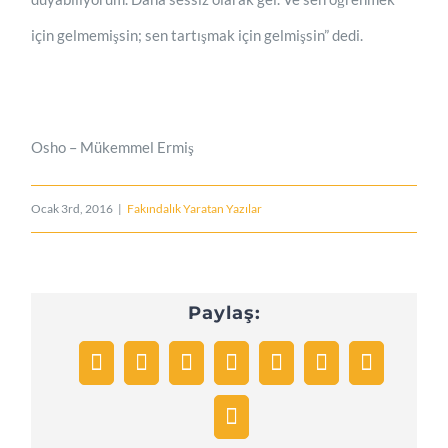
için gelmemişsin; sen tartışmak için gelmişsin” dedi.
Osho – Mükemmel Ermiş
Ocak 3rd, 2016
|
Fakındalık Yaratan Yazılar
Paylaş:
Facebook
Twitter
Reddit
LinkedIn
Tumblr
Pinterest
Vk
E-