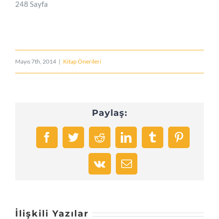
248 Sayfa
Mayıs 7th, 2014
|
Kitap Önerileri
Paylaş:
Facebook
Twitter
Reddit
LinkedIn
Tumblr
Pinterest
Vk
E-
posta
İlişkili Yazılar