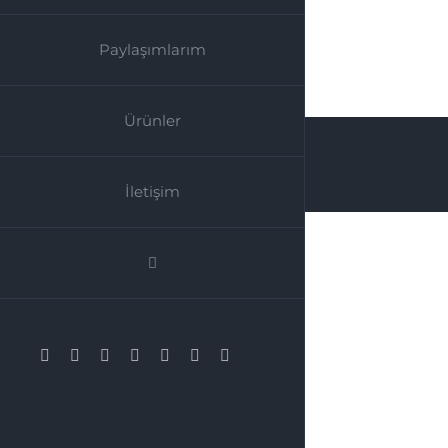
Paylaşımlarım
Ürünler
İletişim
Instagram
Facebook
Twitter
Pinterest
YouTube
LinkedIn
E-
posta