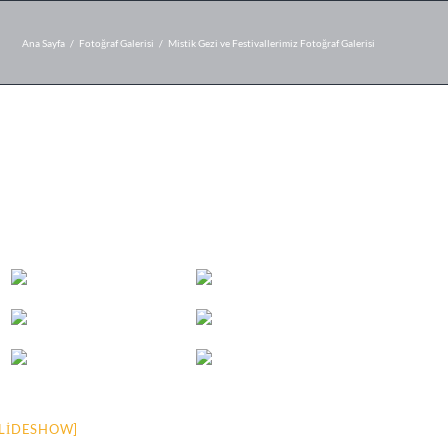
Ana Sayfa
/
Fotoğraf Galerisi
/
Mistik Gezi ve Festivallerimiz Fotoğraf Galerisi
LIDESHOW]